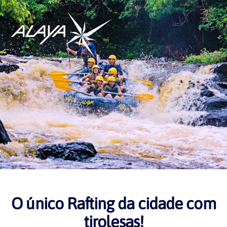
Skip
Me
to
content
O único Rafting da cidade com
tirolesas!