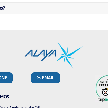
es?
ONE
EMAIL
AMOS
0-005, Centro – Brotas/SP