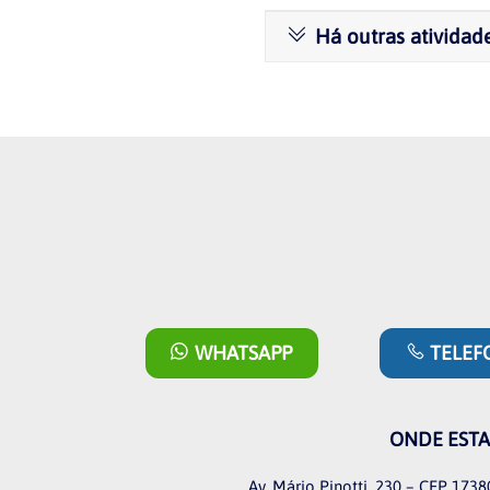
Há outras atividad
WHATSAPP
TELEF
ONDE EST
Av. Mário Pinotti, 230 – CEP 1738