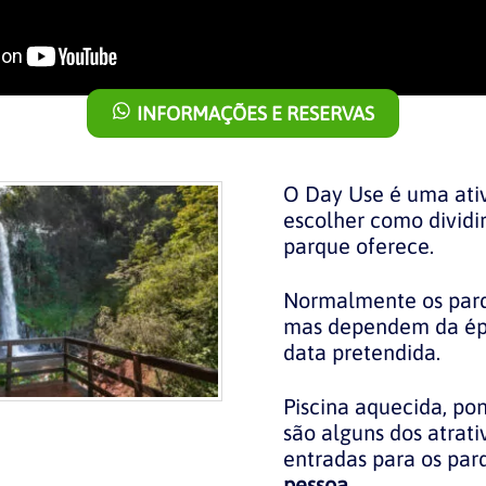
INFORMAÇÕES E RESERVAS
O Day Use é uma ati
escolher como dividi
parque oferece.
Normalmente os par
mas dependem da épo
data pretendida.
Piscina aquecida, pon
são alguns dos atrati
entradas para os pa
pessoa
.